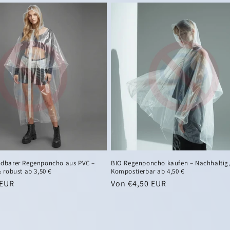
dbarer Regenponcho aus PVC –
BIO Regenponcho kaufen – Nachhaltig
 robust ab 3,50 €
Kompostierbar ab 4,50 €
 EUR
Normaler
Von €4,50 EUR
Preis