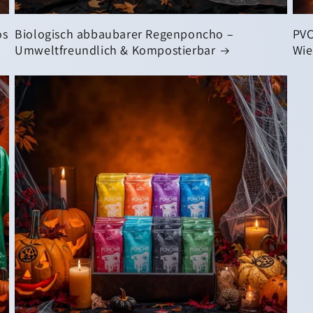
os
Biologisch abbaubarer Regenponcho –
PVC
Umweltfreundlich & Kompostierbar
Wie