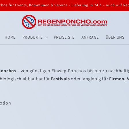
hos für Events, Kommunen & Vereine - Lieferung in 24 h – auch auf R
HOME
PRODUKTE
PREISLISTE
ANFRAGE
ÜBER UNS
ponchos
– von günstigen Einweg-Ponchos bis hin zu nachhalt
 biologisch abbaubar für
Festivals
oder langlebig für
Firmen, 
motion
d