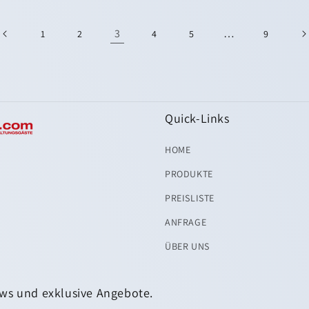
3
…
1
2
4
5
9
Quick-Links
HOME
PRODUKTE
PREISLISTE
ANFRAGE
ÜBER UNS
ws und exklusive Angebote.