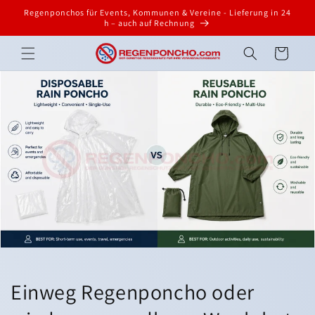
Direkt
Regenponchos für Events, Kommunen & Vereine - Lieferung in 24
zum
h – auch auf Rechnung
Inhalt
Warenkorb
Einweg Regenponcho oder